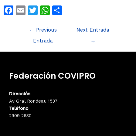
F
E
T
W
S
a
m
w
h
h
c
ai
itt
at
ar
←
Previous
Next Entrada
e
l
er
s
e
Entrada
→
b
A
o
p
o
p
Federación COVIPRO
k
Dirección
Av Gral Rondeau 1537
Teléfono
2909 2630