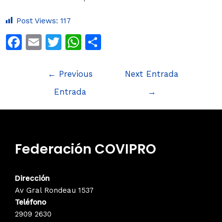
Post Views:
117
F
E
T
W
S
a
m
w
h
h
c
ai
itt
at
ar
←
Previous
Next Entrada
e
l
er
s
e
Entrada
→
b
A
o
p
o
p
Federación COVIPRO
k
Dirección
Av Gral Rondeau 1537
Teléfono
2909 2630